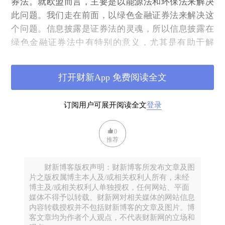
券法。就欧盟而言，主要是以能源法和环保法来解决
此问题。我们走在前面，以绿色金融证券法来解决这
个问题。信息披露是证券法的灵魂，所以信息披露在
绿色金融证券法中有特别的意义，尤其是有助于解
决“洗绿”。阳光是最好的消毒剂，最好的解决方法是
信息披露。
打开财新App 免费阅读全文
另外，碳排放权、核证自愿减排量等法律创设的概念
以及进行相应的登记托管，需要物权法作为支撑。就
订阅用户可展开阅读全文
登录
碳交易市场而言，虽然交易规模还不大，但已形成以
《碳排放权交易管理办法（试行）》以及若干规范性
0
推荐
文件为支撑的碳资产交易法律体系，这就需要以绿色
金融协议为主的合同法作为支持。
财新博客版权声明：财新博客所发布文章及图
除规模最大的绿色信贷和绿色债券外，绿色金融还包
片之版权属博主本人及/或相关权利人所有，未经
括绿色保险、绿色信托、绿色期货、绿色基金、绿色
博主及/或相关权利人单独授权，任何网站、平面
媒体不得予以转载。财新网对相关媒体的网站信息
金融租赁，以及碳交易市场为基础形成的碳金融，这
内容转载授权并不包括财新博客的文章及图片。博
就涉及各个分类金融证券法。
客文章均为作者个人观点，不代表财新网的立场和