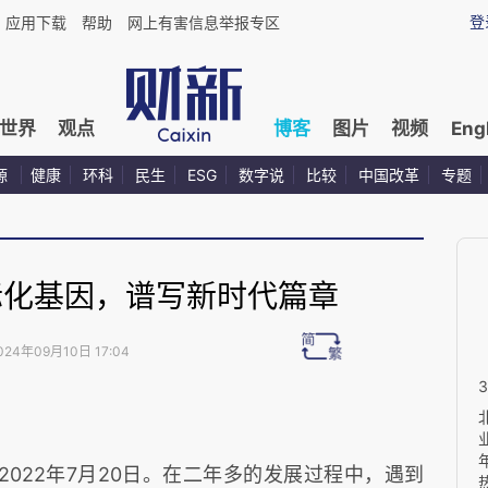
登
应用下载
帮助
网上有害信息举报专区
世界
观点
博客
图片
视频
Eng
源
健康
环科
民生
ESG
数字说
比较
中国改革
专题
际化基因，谱写新时代篇章
024年09月10日 17:04
022年7月20日。在二年多的发展过程中，遇到