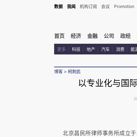
数据
我闻
机构订阅
会议
Promotion
首页
经济
金融
公司
政经
更多
科技
地产
汽车
消费
能
博客
>
柯荆民
以专业化与国
2
北京昌民所律师事务所成立于2