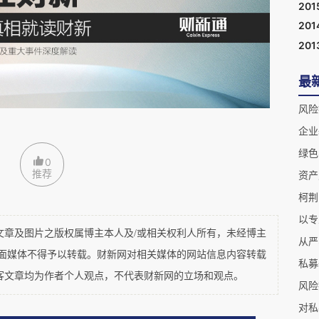
201
201
201
最
的价格竞争，我们一开始，就注意法律服务的差异
风险
提供的服务，我们会做得更好；我们能提供的国际
企业
别人不一定能提供。
绿色
0
推荐
资产
律所的招投标中，无论是诉讼还是非诉讼项目，我
柯荆
之初就具有的实力和客户对我们的认可，也增加了
以专
及图片之版权属博主本人及/或相关权利人所有，未经博主
从严
平面媒体不得予以转载。财新网对相关媒体的网站信息内容转载
私募
方案，是我们存在的基础和发展的动力。竞争，不
客文章均为作者个人观点，不代表财新网的立场和观点。
风险
于案件交付端。用心把每一个案件办好，实现客户
对私