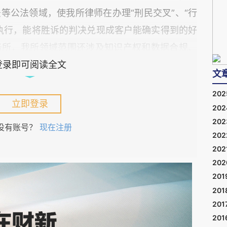
等公法领域，使我所律师在办理“刑民交叉”、“行
执行，能将胜诉的判决兑现成客户能确实得到的好
务所，我所领域范围还涉及知识产权和数据合规、
领域。企业破产与清算和家族财富传承等领域，是
登录即可阅读全文
文
团队，在提供法律服务时，可以实现业务互补和相
20
立即登录
20
20
没有账号？
现在注册
执行主任日常管理负责制。通过市场、品牌、人力
20
合力，实现日常运营的规范化，并保持组织结构的
202
20
201
201
分所，进一步提高提供法律服务的能力。
201
201