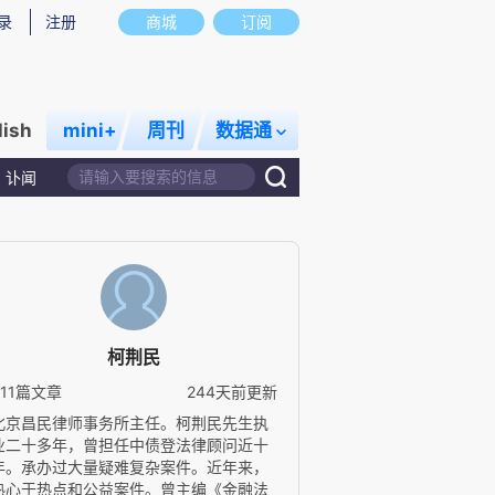
录
注册
商城
订阅
lish
mini+
周刊
数据通
讣闻
柯荆民
311篇文章
244天前更新
北京昌民律师事务所主任。柯荆民先生执
业二十多年，曾担任中债登法律顾问近十
年。承办过大量疑难复杂案件。近年来，
热心于热点和公益案件。曾主编《金融法