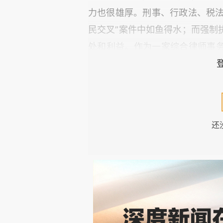
力也很雄厚。刑事、行政法、税法
民交叉”案件中如鱼得水；而强制
处和利益。作为一家综合律师事
劳动与社会保障法和婚姻家事等
下一步发展方向。差异化的律师
互支持，形成合力。
还
就管理构架而言，昌民所实行
资源、财务和行政等职能部门的
弹性和竞争力。
昌民所还准备在青岛等地开办