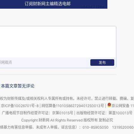
，是我们一直追求的目标。
订阅财新网主编精选电邮
搞建设，聚精会神谋发展”。没有跟风同行业，而是
。客户的需求是不断变化的，我们以此为出发点思
夯实自己的基础，就无法在与其他律所的激烈竞争中
新网观点
发布
在自己的世界里不断探寻，在钻研业务时，尤其关
改进和提高。
本篇文章暂无评论
到将无形的法律服务有形化。我们首先统一原来五
权为财新传媒及/或相关权利人专属所有或持有。未经许可，禁止进行转载、摘编、
京ICP备10026701号-8
|
网信算备110105862729401250013号
|
京公网安备 11
在装修上实行现在国际律所流行的北欧风格，最
广播电视节目制作经营许可证：京第01015号
|
出版物经营许可证：第直100013号
名片和标识，以此构建品牌形象。
Copyright 财新网 All Rights Reserved 版权所有 复制必究
害信息举报、未成年人举报、谣言信息）：010-85905050 13195200605 举报邮