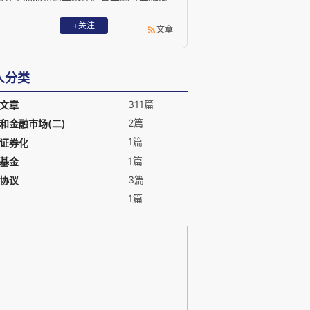
律实务》、与人合著《企业与债券投
资》，并在《财新》、《金融时报》、
+关注
文章
《中国债券》、《中国风险投资》和《当
代金融家》等报刊发表有多篇文章。
人分类
311篇
文章
2篇
和金融市场(二)
1篇
证券化
1篇
基金
3篇
协议
1篇