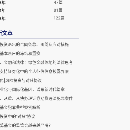
47篇
5年
81篇
4年
122篇
3年
新文章
投资退出的合同条款、纠纷及应对措施
基本账户的冻结和置换
、金融和法律：绿色金融落地的法律思考
支持证券化中的个人征信信息披露界限
民|风险投资与对赌协议
业化与国际化基因，谱写新时代篇章
、从重、从快办理证券期货违法犯罪案件
基金犯罪典型案例解析
投资中的“对赌”协议
募基金的监管会越来越严吗？