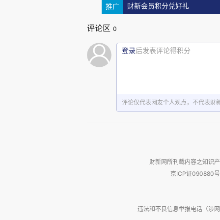
合法权益的最大化和践行社会责任
推广
财新会员积分兑好礼
评论区
0
在这二年中，我们“一心一意
一直关注并满足自己客户的需求
登录
后发表评论得积分
考和解决问题。
“打铁还需自身硬”，如果不
评论仅代表网友个人观点，不代表财
胜出。我们只关注自己的舞台，
注客户对我们的评价，并不断加以
就法律服务的形式而言，为做
财新网所刊载内容之知识产
京ICP证090880号
花八门的商标和外观设计，其次
后，花了一年时间改进文件格式、
违法和不良信息举报电话（涉网络暴力有